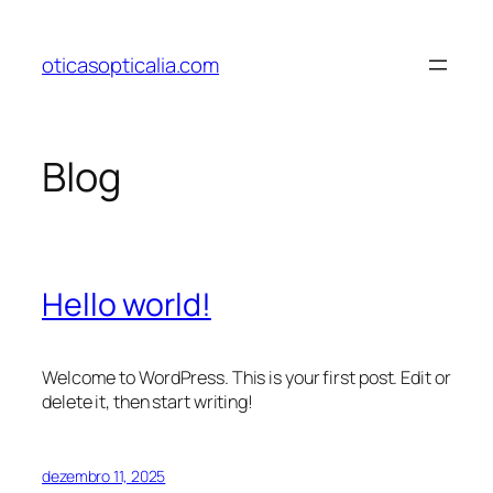
Pular
para
oticasopticalia.com
o
conteúdo
Blog
Hello world!
Welcome to WordPress. This is your first post. Edit or
delete it, then start writing!
dezembro 11, 2025